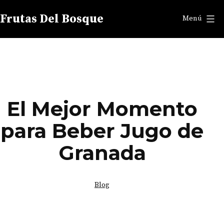
Saltar
Frutas Del Bosque
Menú
al
contenido
El Mejor Momento
para Beber Jugo de
Granada
Categorizado
Blog
como