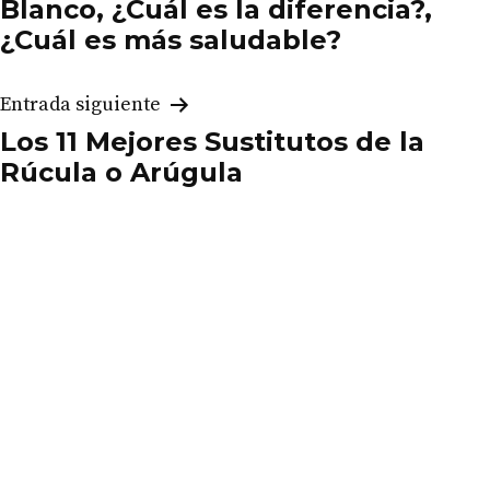
Blanco, ¿Cuál es la diferencia?,
entradas
¿Cuál es más saludable?
Entrada siguiente
Los 11 Mejores Sustitutos de la
Rúcula o Arúgula
¿Los tomates son una fruta o
una verdura y por qué?
Los mejores Productos
Mercadona Recomendados