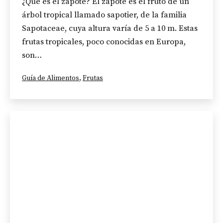
¿Qué es el zapote? El zapote es el fruto de un
árbol tropical llamado sapotier, de la familia
Sapotaceae, cuya altura varía de 5 a 10 m. Estas
frutas tropicales, poco conocidas en Europa,
son…
Categorizado
Guía de Alimentos
,
Frutas
como