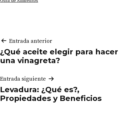
Categorizado
Guía de Alimentos
como
Navegación
Entrada anterior
¿Qué aceite elegir para hacer
de
una vinagreta?
entradas
Entrada siguiente
Levadura: ¿Qué es?,
Propiedades y Beneficios
¿Los tomates son una fruta o