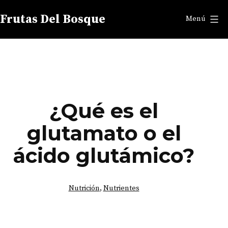
Saltar
Frutas Del Bosque
Menú
al
contenido
¿Qué es el
glutamato o el
ácido glutámico?
Categorizado
Nutrición
,
Nutrientes
como