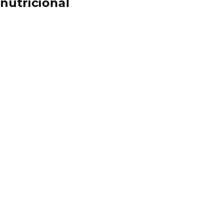
nutricional
¿Los tomates son una fruta o
una verdura y por qué?
Los mejores Productos
Mercadona Recomendados
La trufa: qué es, temporada,
recetas