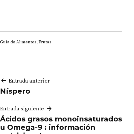
Categorizado
Guía de Alimentos
,
Frutas
como
Navegación
Entrada anterior
Níspero
de
entradas
Entrada siguiente
Ácidos grasos monoinsaturados
u Omega-9 : información