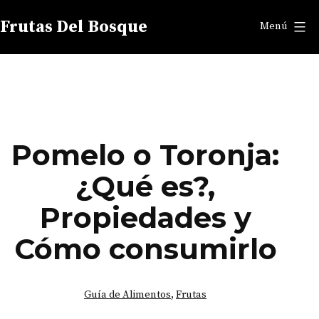
Saltar
Frutas Del Bosque
Menú
al
contenido
Pomelo o Toronja:
¿Qué es?,
Propiedades y
Cómo consumirlo
Categorizado
Guía de Alimentos
,
Frutas
como