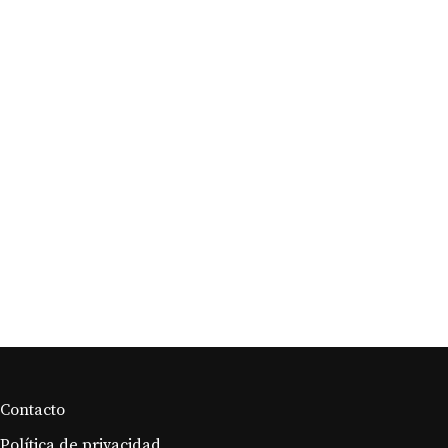
Qué son las chalotas,
consumo, conservación y
usos
Cómo almacenar
correctamente el champán?
Contacto
Política de privacidad